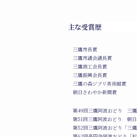
主な受賞歴
三鷹市長賞
三鷹市議会議長賞
三鷹商工会長賞
三鷹振興会長賞
三鷹の森ジブリ美術館賞
朝日さわやか新聞賞
第49回三鷹阿波おどり 三
第51回三鷹阿波おどり 朝日
第52回三鷹阿波おどり「三
第62回高円寺阿波おどり「