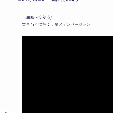
三鷹駅～交差点/
突き当り演技：団扇メインバージョン