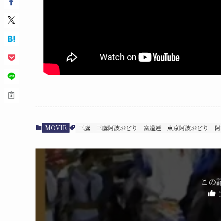
MOVIE
三鷹
三鷹阿波おどり
富道連
東京阿波おどり
阿
この